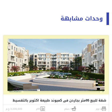
وحدات مشابهة
شقة للبيع 95متر بجاردن فى كمبوند طبيعة اكتوبر بالتقسيط
2 نوم
1 حمام
95م
3,200,000 ج.م