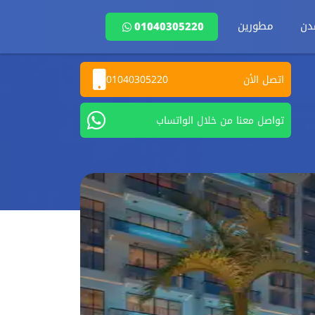
دن
مطورين
01040305220
اتصل الأن
01040305220
تواصل معنا من خلال الواتساب