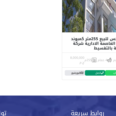
دوبلكس للبيع 255متر كمبوند
العاصمة الادارية شركة
 بالتقسيط
8,000,000
4 حمام
255م
ج.م
اب
اتصل
البورشور
روابط سريعة
توا