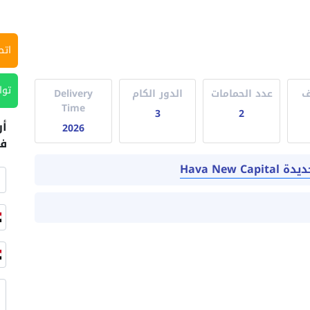
اتص
توا
ف
عدد الحمامات
الدور الكام
Delivery
Time
3
2
أر
2026
في
Hava New