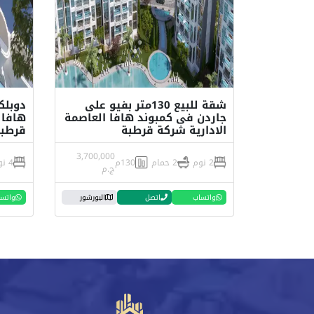
شقة للبيع 130متر بفيو على
جاردن فى كمبوند هافا العاصمة
هافا 
الادارية شركة قرطبة
قرطبة
3,700,000
2 نوم
2 حمام
130م
4 نوم
ج.م
واتساب
اتصل
البورشور
واتس