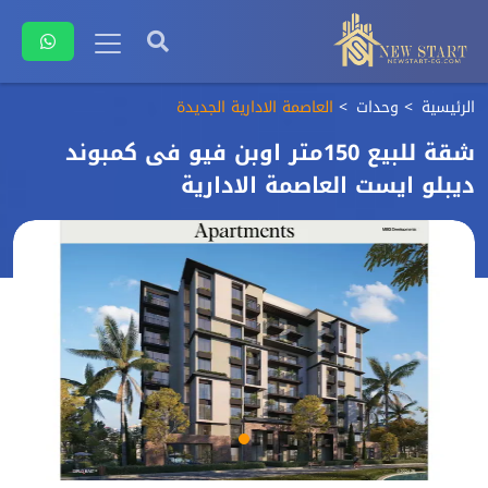
الرئيسية
وحدات
العاصمة الادارية الجديدة
شقة للبيع 150متر اوبن فيو فى كمبوند
ديبلو ايست العاصمة الادارية