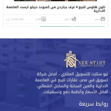
تاون هاوس للبيع 4 غرف بجاردن فى كمبوند ديبلو ايست العاصمة
الادارية
4 نوم
5 حمام
180م
19,000,000 ج.م
واتساب
اتصل
البورشور
نيو ستارت للتسويق العقاري ، أفضل شركة
تسويق في مصر، عقارات للبيع في العاصمة
الادارية والعين السخنة والساحل الشمالي،
أفضل الأسعار وأنظمة دفع وتسهيلات.
روابط سريعة