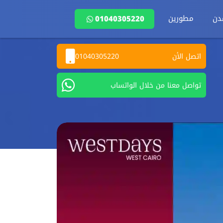
دن
مطورين
01040305220
اتصل الأن
01040305220
تواصل معنا من خلال الواتساب