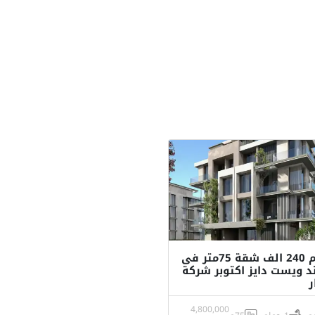
بمقدم 240 الف شقة 75متر فى
د ويست دايز اكتوبر شركة
ر
4,800,000