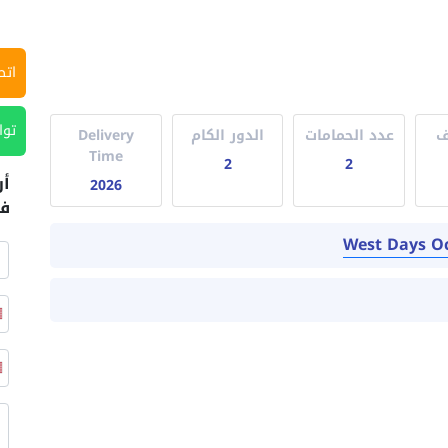
اتص
توا
ف
عدد الحمامات
الدور الكام
Delivery
Time
2
2
أر
2026
في