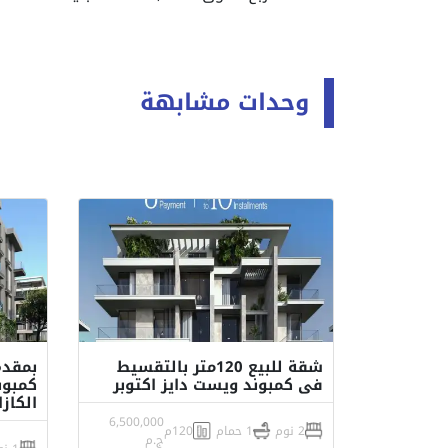
وحدات مشابهة
شقة للبيع 120متر بالتقسيط
فى كمبوند ويست دايز اكتوبر
كمبون
الكازا
6,500,000
2 نوم
1 حمام
120م
ج.م