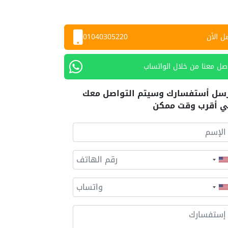
ل الأن
01040305220
صل معنا من خلال الواتساب
سل أستفسارك وسيتم التواصل معك
 أقرب وقت ممكن