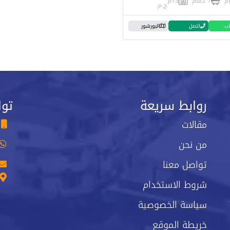
1 حمام
75م
ج.م
اب
اتصل
البورشور
روابط سريعة
توا
مقالات
من نحن
تواصل معنا
شروط الاستخدام
سياسة الخصوصية
خريطة الموقع