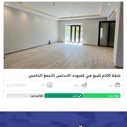
شقة 220م للبيع في كمبوند الاندلس التجمع الخامس
3 نوم
3 حمام
220م
8,360,000 ج.م
واتساب
اتصل
البورشور