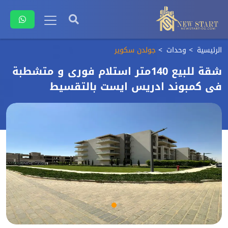
الرئيسية
وحدات
جولدن سكوير
شقة للبيع 140متر استلام فورى و متشطبة
فى كمبوند ادريس ايست بالتقسيط