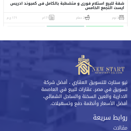
شقة للبيع استلام فورى و متشطبة بالكامل فى كمبوند ادريس
ايست التجمع الخامس
3 نوم
2 حمام
171م
171 ج.م
واتساب
اتصل
البورشور
نيو ستارت للتسويق العقاري ، أفضل شركة
تسويق في مصر، عقارات للبيع في العاصمة
الادارية والعين السخنة والساحل الشمالي،
أفضل الأسعار وأنظمة دفع وتسهيلات.
روابط سريعة
مقالات