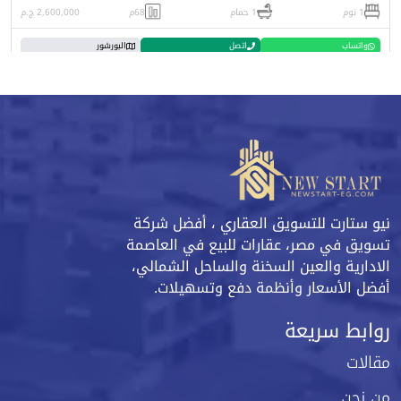
1 نوم
1 حمام
68م
2,600,000 ج.م
واتساب
اتصل
البورشور
نيو ستارت للتسويق العقاري ، أفضل شركة
تسويق في مصر، عقارات للبيع في العاصمة
الادارية والعين السخنة والساحل الشمالي،
أفضل الأسعار وأنظمة دفع وتسهيلات.
روابط سريعة
مقالات
من نحن