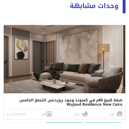
وحدات مشابهة
شقة للبيع 60م في كمبوند وجود ريزيدنس التجمع الخامس
Wujoud Residence New Cairo
1 نوم
1 حمام
60م
2,400,000 ج.م
واتساب
اتصل
البورشور