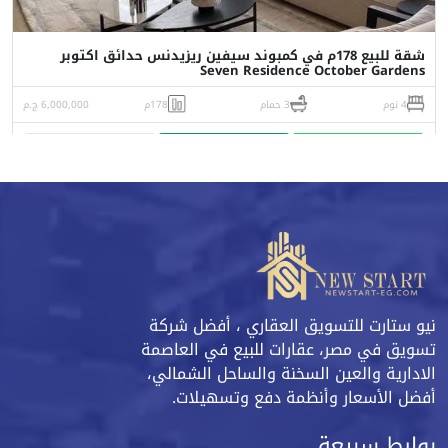
شقة للبيع 178م في كمبوند سيفين ريزيدنس حدائق اكتوبر
Seven Residence October Gardens
4 نوم
3 حمام
178م
6,000,000 ج.م
واتساب
اتصل
البورشور
نيو ستارت للتسويق العقاري ، أفضل شركة
تسويق في مصر، عقارات للبيع في العاصمة
الادارية والعين السخنة والساحل الشمالي،
أفضل الأسعار وأنظمة دفع وتسهيلات.
روابط سريعة