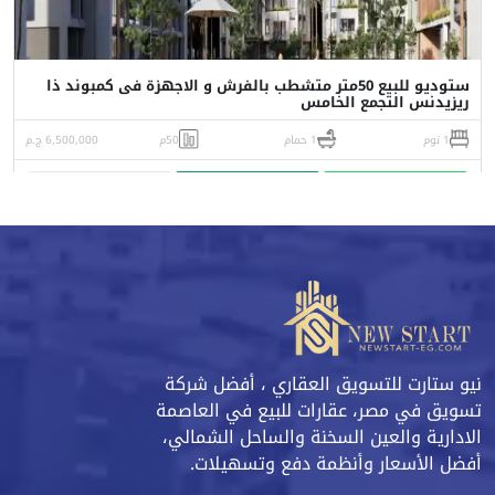
ستوديو للبيع 50متر متشطب بالفرش و الاجهزة فى كمبوند ذا
ريزيدنس التجمع الخامس
1 نوم
1 حمام
50م
6,500,000 ج.م
واتساب
اتصل
البورشور
نيو ستارت للتسويق العقاري ، أفضل شركة
تسويق في مصر، عقارات للبيع في العاصمة
الادارية والعين السخنة والساحل الشمالي،
أفضل الأسعار وأنظمة دفع وتسهيلات.