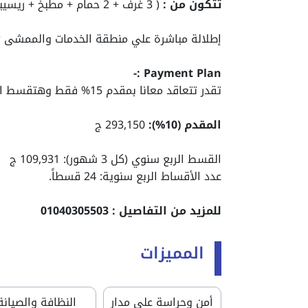
تتكون من :
( 3 غرف + 2 حمام + مطبخ + ريسيبشن كبير )
إطلالة مباشرة علي منطقة الخدمات والممشى Plaza & Promenade View
:-
Payment Plan
تقدر تتعاقد معانا بمقدم 15% فقط وهتقسط الباقي علي 6 سنين
المقدم (10%):
293,150 ج
القسط الربع سنوي (كل 3 شهور): 109,931 ج
عدد الأقساط الربع سنوية: 24 قسطاً.
للمزيد من التفاصيل : 01040305503
المميزات
أمن وحراسة على مدار
النظافة والصيانة