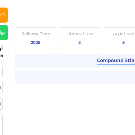
اتص
توا
عدد الغرف
عدد الحمامات
Delivery Time
2026
2
3
أر
في