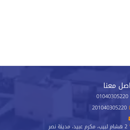
صل معنا
01040305220
201040305220
2 هشام لبيب، مكرم عبيد، مدينة نصر