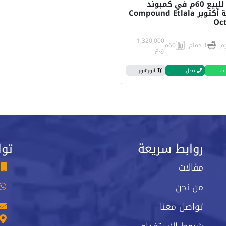
شقة للبيع 60م في كمبوند
إطلالة أكتوبر Compound Etlala
Oc
1,320,000
1 حمام
60م
ج.م
اب
اتصل
البورشور
روابط سريعة
توا
مقالات
من نحن
تواصل معنا