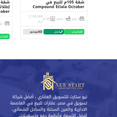
شقة 105م للبيع في
Compound Etlala October
tober
2,195,000
2 نوم
1 حمام
105م
ج.م
1 نوم
واتساب
اتصل
البورشور
واتس
نيو ستارت للتسويق العقاري ، أفضل شركة
تسويق في مصر، عقارات للبيع في العاصمة
الادارية والعين السخنة والساحل الشمالي،
أفضل الأسعار وأنظمة دفع وتسهيلات.