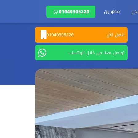
دن
مطورين
01040305220
اتصل الأن
01040305220
تواصل معنا من خلال الواتساب