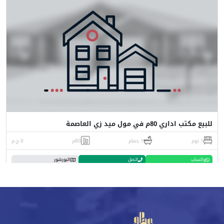
للبيع مكتب اداري 80م في مول ميد زي العاصمة
1 نوم
1 حمام
80م
0 ج.م
واتساب
اتصل
البورشور