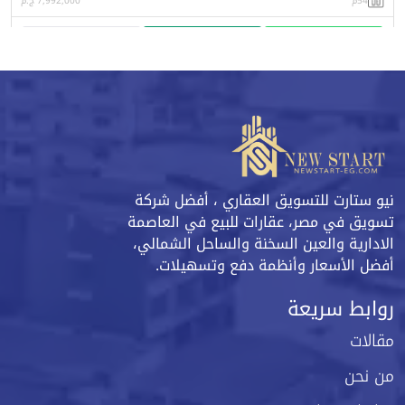
54م
7,992,000 ج.م
واتساب
اتصل
البورشور
نيو ستارت للتسويق العقاري ، أفضل شركة
تسويق في مصر، عقارات للبيع في العاصمة
الادارية والعين السخنة والساحل الشمالي،
أفضل الأسعار وأنظمة دفع وتسهيلات.
روابط سريعة
مقالات
من نحن