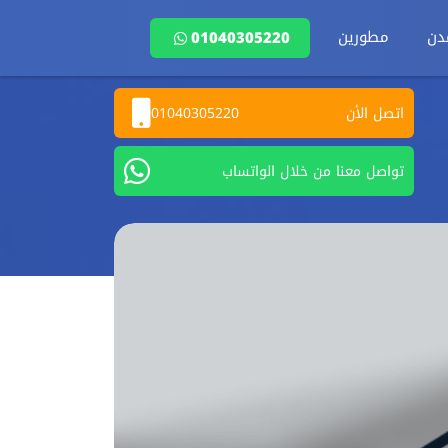
دن
مطورين
01040305220
اتصل الأن
01040305220
تواصل معنا من خلال الواتساب