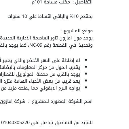
التفاصيل :. مكتب مساحة 101م
بمقدم 10% والباقي اقساط علي 10 سنوات
موقع المشروع :
وتحديدًا في القطعة رقم NC-09، كما يوجد بالقرب من عدد من الأماكن الأخرى كالتالي:
له إطلالة على النهر الأخضر والذي يعتبر
يقترب المول من مركز المعلومات بالإضافة 
يوجد بالقرب من محطة المونوريل للقطارات 
يعد قريب من بعض الأحياء الهامة مثل: ال
يواجه
البرج الايقوني
مما يمنحه مزيد من 
اسم الشركة المطوره للمشروع :. شركة امازون 
للمزيد من التفاصيل تواصل علي 01040305220 او ارسال واتس اب