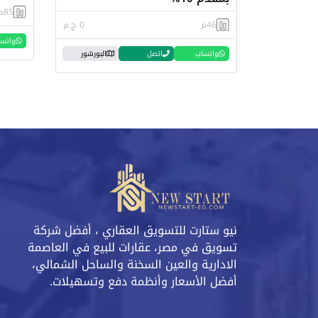
85م
46م
0 ج.م
واتس
واتساب
اتصل
البورشور
نيو ستارت للتسويق العقاري ، أفضل شركة
تسويق في مصر، عقارات للبيع في العاصمة
الادارية والعين السخنة والساحل الشمالي،
أفضل الأسعار وأنظمة دفع وتسهيلات.