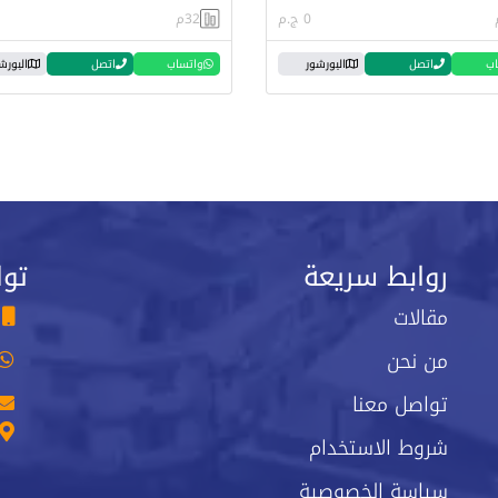
0 ج.م
32م
اب
اتصل
البورشور
واتساب
اتصل
البورش
روابط سريعة
توا
مقالات
من نحن
تواصل معنا
شروط الاستخدام
سياسة الخصوصية