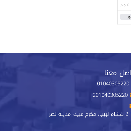
0 ج.م
ور
صل معنا
01040305220
201040305220
2 هشام لبيب، مكرم عبيد، مدينة نصر