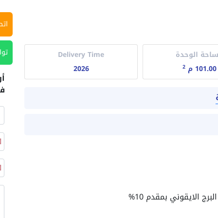
اتص
توا
احة الوحدة
Delivery Time
2
101.00 م
2026
أر
في