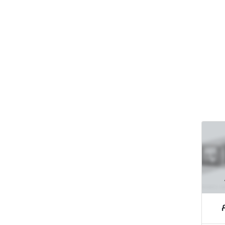
للبيع مساحة 32م