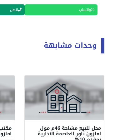
واتساب
اتصل
وحدات مشابهة
محل للبيع مشاحة 46م مول
امازون تاور العاصمة الادارية
امازو
بمقدم 10%