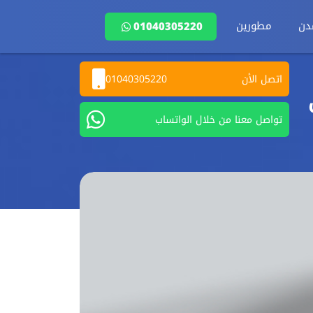
دن
مطورين
01040305220
اتصل الأن
01040305220
تواصل معنا من خلال الواتساب