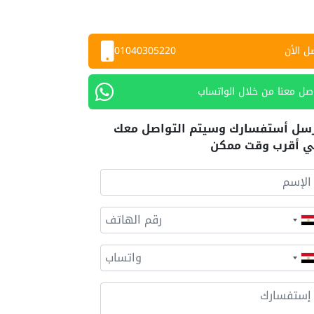
ل الأن
01040305220
صل معنا من خلال الواتساب
سل أستفسارك وسيتم التواصل معك
 أقرب وقت ممكن