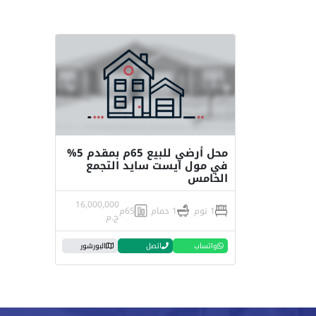
محل أرضي للبيع 65م بمقدم 5%
في مول ايست سايد التجمع
الخامس
16,000,000
1 نوم
1 حمام
65م
ج.م
واتساب
اتصل
البورشور