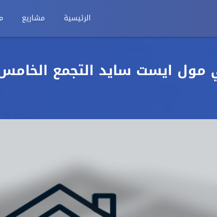
الرئيسية
مشاريع
م
6م للبيع في مول ايست سايد التجمع الخامس