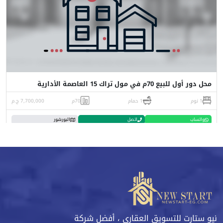
محل دور أول للبيع 70م في مول تراك 15 العاصمة الأدارية
1 نوم
1 حمام
70م
7,700,000 ج.م
واتساب
اتصل
البورشور
نيو ستارت للتسويق العقاري ، أفضل شركة