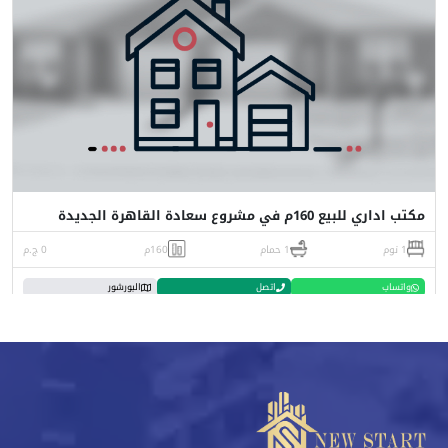
مكتب اداري للبيع 160م في مشروع سعادة القاهرة الجديدة
1 نوم
1 حمام
160م
0 ج.م
واتساب
اتصل
البورشور