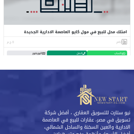
امتلك محل للبيع في مول كايو العاصمة الادارية الجديدة
42م
0 ج.م
واتساب
اتصل
البورشور
نيو ستارت للتسويق العقاري ، أفضل شركة
تسويق في مصر، عقارات للبيع في العاصمة
الادارية والعين السخنة والساحل الشمالي،