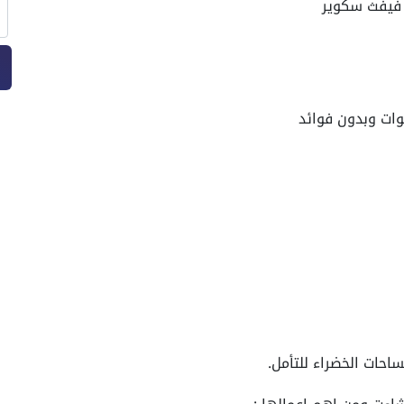
ل فيفث سكوير
حات الخضراء للتأمل.