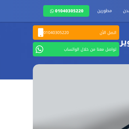
دن
مطورين
01040305220
اتصل الأن
01040305220
ير
تواصل معنا من خلال الواتساب