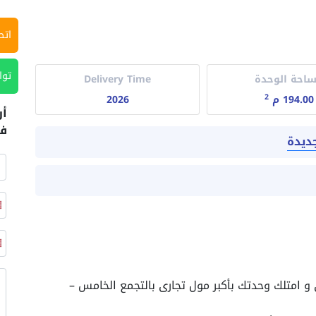
اتص
توا
احة الوحدة
Delivery Time
2
194.00 م
2026
أر
في
ديدة
% من السعر الاصلى و امتلك وحدتك بأكبر مول تجارى بالتجمع الخامس –