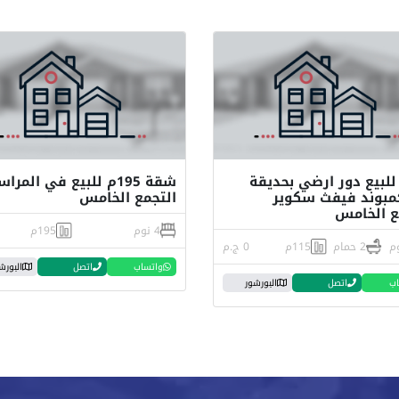
لبيع دور ارضي بحديقة
شقة 195م للبيع في المرا
مبوند فيفث سكوير
التجمع الخامس
ع الخامس
4 نوم
195م
2 حمام
115م
0 ج.م
واتساب
اتصل
البورش
اب
اتصل
البورشور