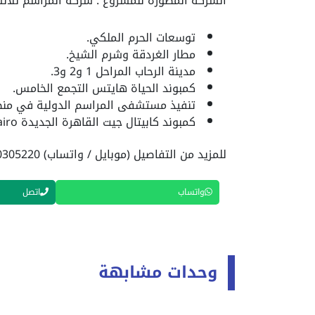
الشركة المطورة للمشروع : شركة المراسم للانش
توسعات الحرم الملكي.
مطار الغردقة وشرم الشيخ.
مدينة الرحاب المراحل 1 و2 و3.
كمبوند الحياة هايتس التجمع الخامس.
تنفيذ مستشفى المراسم الدولية في منطق
كمبوند كابيتال جيت القاهرة الجديدة Compound Capital Gate New Cairo.
للمزيد من التفاصيل (موبايل / واتساب) 01040305220
واتساب
اتصل
وحدات مشابهة