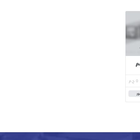
سم
0 ج.م
ور