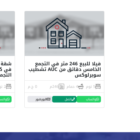
فيلا للبيع 246 متر في التجمع
شقة ل
الخامس دقائق من AUC تشطيب
في ك
سوبرلوكس
التجم
5 نوم
4 حمام
246م
0 ج.م
2 نوم
واتساب
اتصل
البورشور
واتس