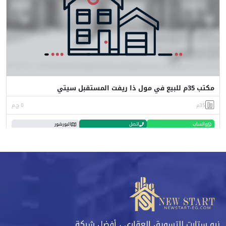
مكتب 35م للبيع في مول ذا ريفت المستقبل سيتي
35م
0 ج.م
واتساب
اتصل
البورشور
نيو ستارت للتسويق العقاري ، أفضل شركة