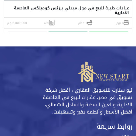
عيادات طبية للبيع في مول ميدلي بيزنس كومبلكس العاصمة
الادارية
1 نوم
1 حمام
50م
6,000,000 ج.م
واتساب
اتصل
البورشور
نيو ستارت للتسويق العقاري ، أفضل شركة
تسويق في مصر، عقارات للبيع في العاصمة
الادارية والعين السخنة والساحل الشمالي،
أفضل الأسعار وأنظمة دفع وتسهيلات.
روابط سريعة