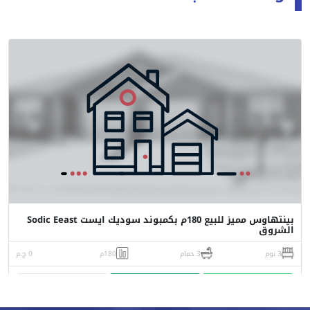
بينتهاوس مميز للبيع 180م بكمبوند سوديك ايست Sodic Eeast
الشروق
3 نوم
3 حمام
180م
0 ج.م
واتساب
اتصل
البورشور