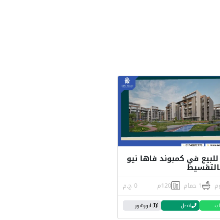
لبيع في كمبوند فاها نيو
بالتقسيط
1 حمام
120م
0 ج.م
اب
اتصل
البورشور