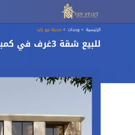
الرئيسية
وحدات
مدينة نيو زايد
للبيع شقة 3غرف في كمبوند فاها نيو زايد بافضل لوكيشن