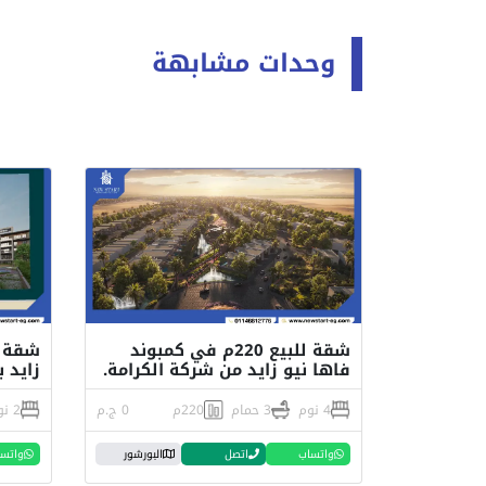
وحدات مشابهة
شقة للبيع 220م في كمبوند
شقة ل
فاها نيو زايد من شركة الكرامة.
زايد 
4 نوم
3 حمام
220م
0 ج.م
2 نوم
واتساب
اتصل
البورشور
واتس