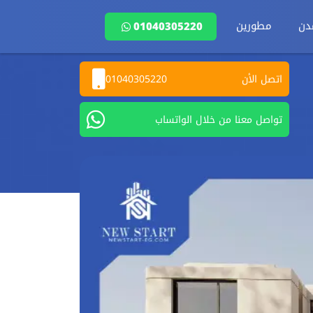
دن
مطورين
01040305220
اتصل الأن
01040305220
تواصل معنا من خلال الواتساب