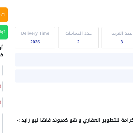
اتص
توا
عدد الغرف
عدد الحمامات
Delivery Time
2026
2
3
أر
في
ة للتطوير العقاري و هو كمبوند فاها نيو زايد :-