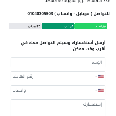
عدد الأقساط الربع سنوية: 40 قسطاً.
للتواصل ( موبايل - واتساب ) 01040305503
واتساب
اتصل
البورشور
أرسل أستفسارك وسيتم التواصل معك في
أقرب وقت ممكن