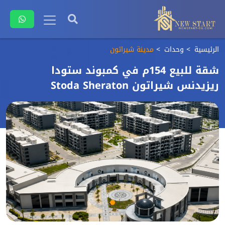
الرئيسية
وحدات
مدينة شيراتون
شقة للبيع 154م في كمبوند ستودا
ريزيدنس شيراتون Stoda Sheraton