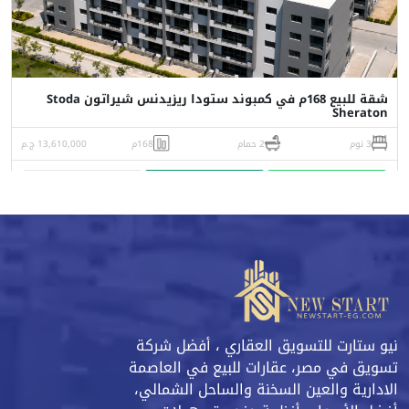
شقة للبيع 168م في كمبوند ستودا ريزيدنس شيراتون Stoda
Sheraton
3 نوم
2 حمام
168م
13,610,000 ج.م
واتساب
اتصل
البورشور
نيو ستارت للتسويق العقاري ، أفضل شركة
تسويق في مصر، عقارات للبيع في العاصمة
الادارية والعين السخنة والساحل الشمالي،