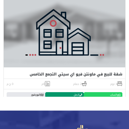
شقة للبيع في ماونتن فيو اي سيتي التجمع الخامس
3 نوم
2 حمام
0م
0 ج.م
واتساب
اتصل
البورشور