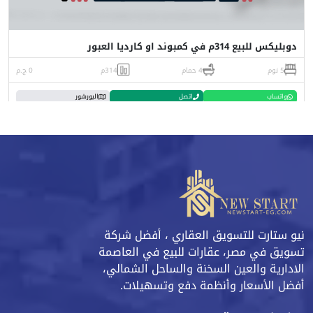
دوبليكس للبيع 314م في كمبوند او كارديا العبور
5 نوم
4 حمام
314م
0 ج.م
واتساب
اتصل
البورشور
نيو ستارت للتسويق العقاري ، أفضل شركة
تسويق في مصر، عقارات للبيع في العاصمة
الادارية والعين السخنة والساحل الشمالي،
أفضل الأسعار وأنظمة دفع وتسهيلات.