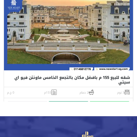
شقه للبيع 155 م بافضل مكان بالتجمع الخامس ماونتن فيو اي
سيتي
3 نوم
2 حمام
155م
0 ج.م
واتساب
اتصل
البورشور