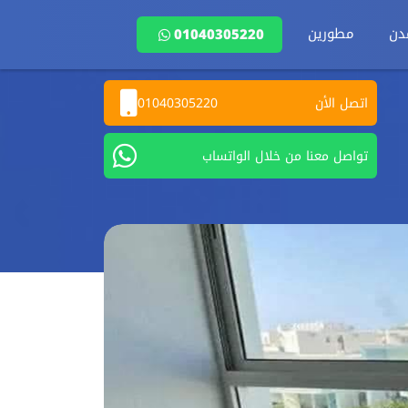
دن
مطورين
01040305220
اتصل الأن
01040305220
تواصل معنا من خلال الواتساب