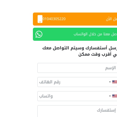
ل الأن
01040305220
صل معنا من خلال الواتساب
سل أستفسارك وسيتم التواصل معك
 أقرب وقت ممكن