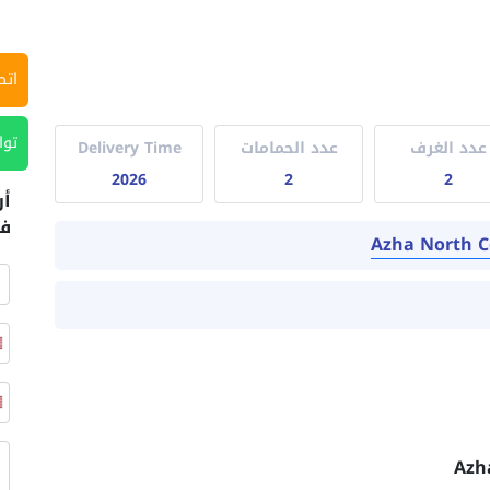
اتص
توا
عدد الغرف
عدد الحمامات
Delivery Time
2026
2
2
أر
في