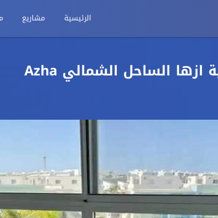
الرئيسية
مشاريع
م
شالية للبيع 130م في قرية ازها الساحل الشمالي Azha