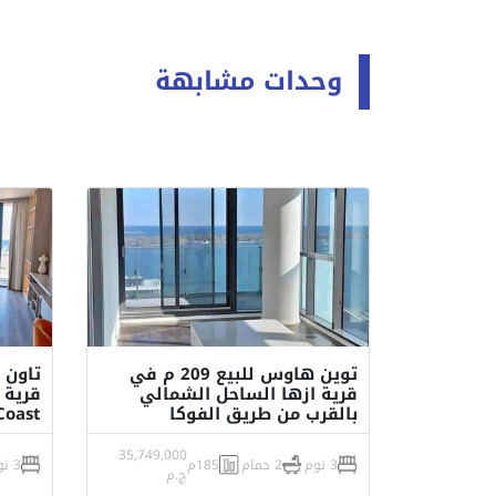
وحدات مشابهة
توين هاوس للبيع 209 م في
قرية ازها الساحل الشمالي
قرية 
بالقرب من طريق الفوكا
Coast
35,749,000
3 نوم
2 حمام
185م
3 نوم
ج.م