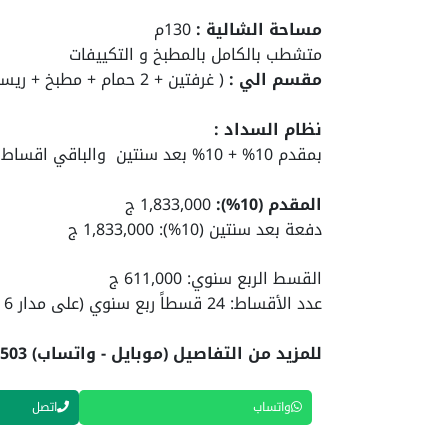
مساحة الشالية :
130م
متشطب بالكامل بالمطبخ و التكييفات
مقسم الي :
( غرفتين + 2 حمام + مطبخ + ريسيبشن )
نظام السداد :
بمقدم 10% + 10% بعد سنتين والباقي اقساط متساوية علي 6 سنين.
المقدم (10%):
1,833,000 ج
دفعة بعد سنتين (10%): 1,833,000 ج
القسط الربع سنوي: 611,000 ج
عدد الأقساط: 24 قسطاً ربع سنوي (على مدار 6 سنوات).
للمزيد من التفاصيل (موبايل - واتساب) 01040305503
واتساب
اتصل