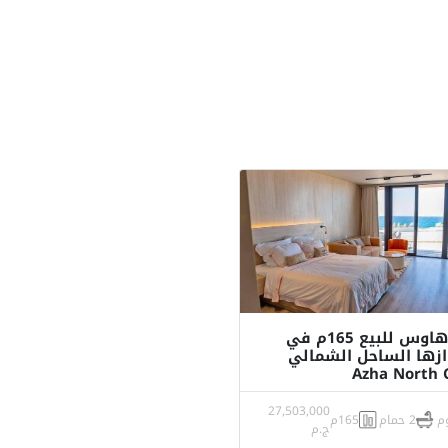
تاون هاوس للبيع 165م في
ازها الساحل الشمالي
Azha North 
27,503,000
2 حمام
165م
ج.م