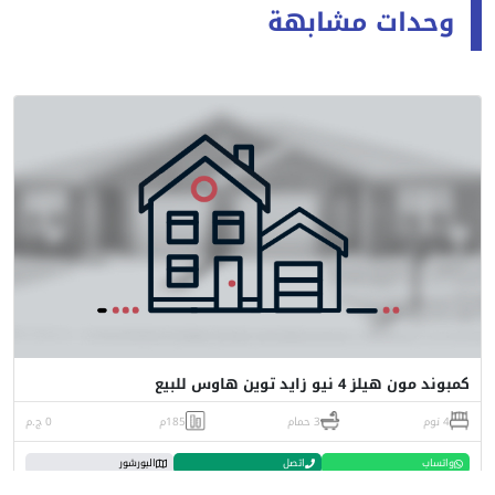
وحدات مشابهة
كمبوند مون هيلز 4 نيو زايد توين هاوس للبيع
4 نوم
3 حمام
185م
0 ج.م
واتساب
اتصل
البورشور