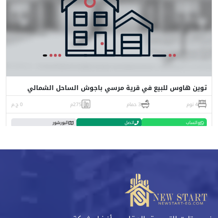
توين هاوس للبيع في قرية مرسي باجوش الساحل الشمالي
4 نوم
3 حمام
275م
0 ج.م
واتساب
اتصل
البورشور