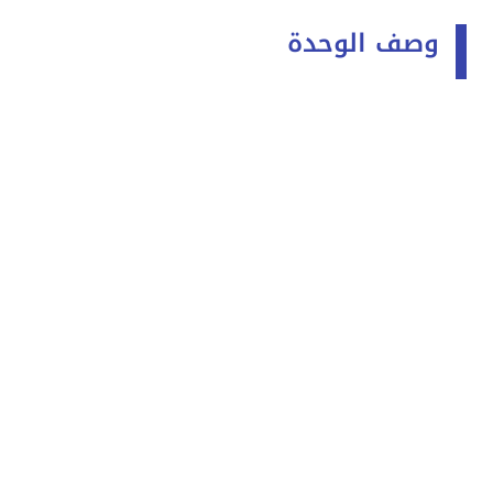
وصف الوحدة
قرية لافيستا باي الساحل الشمالي La
Vista Bay North Coast
مساحة الشالية :
110 متر
مساحة الجاردن :
60 متر
يتكون من :
( غرفتين + حمام + مطبخ +
ريسيبشن + تراس )
بفيو مميز علي البحيرات الصناعية Water
Features