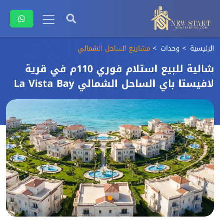
الرئيسية
وحدات
مشاريع الساحل الشمالي
شالية للبيع استلام فوري 110م في قرية
لافيستا باي الساحل الشمالي La Vista Bay