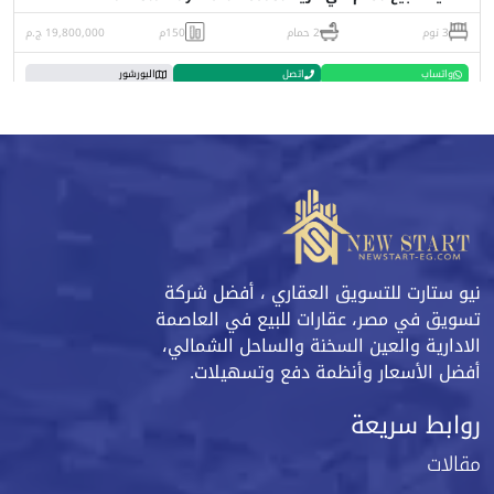
3 نوم
2 حمام
150م
19,800,000 ج.م
واتساب
اتصل
البورشور
نيو ستارت للتسويق العقاري ، أفضل شركة
تسويق في مصر، عقارات للبيع في العاصمة
الادارية والعين السخنة والساحل الشمالي،
أفضل الأسعار وأنظمة دفع وتسهيلات.
روابط سريعة
مقالات