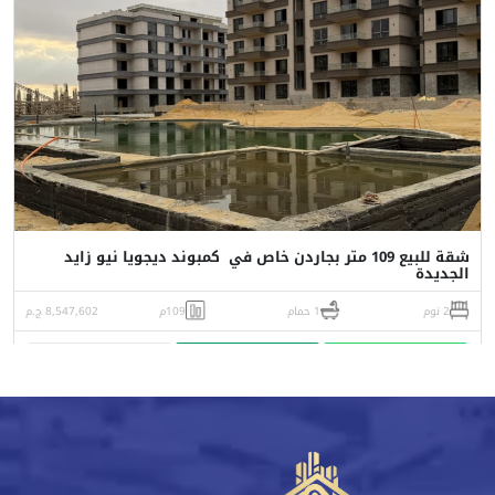
شقة للبيع 109 متر بجاردن خاص في كمبوند ديجويا نيو زايد
الجديدة
2 نوم
1 حمام
109م
8,547,602 ج.م
واتساب
اتصل
البورشور