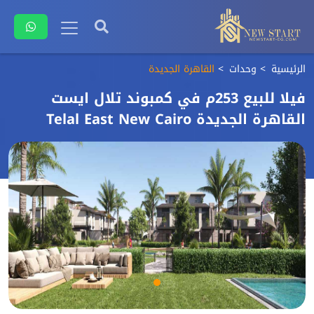
الرئيسية
وحدات
القاهرة الجديدة
فيلا للبيع 253م في كمبوند تلال ايست
القاهرة الجديدة Telal East New Cairo