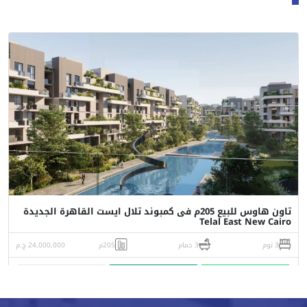
تاون هاوس للبيع 205م فى كمبوند تلال ايست القاهرة الجديدة
Telal East New Cairo
3 نوم
3 حمام
205م
24,000,000 ج.م
واتساب
اتصل
البورشور