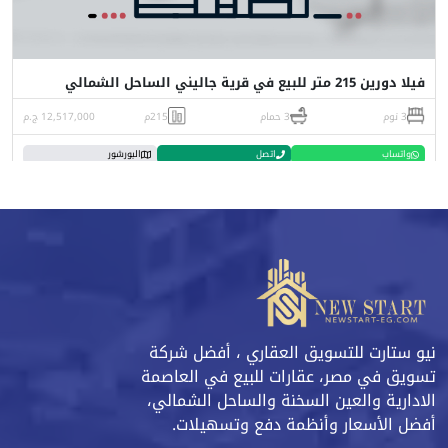
فيلا دورين 215 متر للبيع في قرية جاليني الساحل الشمالي
3 نوم
3 حمام
215م
12,517,000 ج.م
واتساب
اتصل
البورشور
نيو ستارت للتسويق العقاري ، أفضل شركة
تسويق في مصر، عقارات للبيع في العاصمة
الادارية والعين السخنة والساحل الشمالي،
أفضل الأسعار وأنظمة دفع وتسهيلات.