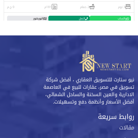
3 نوم
2 حمام
181م
0 ج.م
واتساب
اتصل
البورشور
نيو ستارت للتسويق العقاري ، أفضل شركة
تسويق في مصر، عقارات للبيع في العاصمة
الادارية والعين السخنة والساحل الشمالي،
أفضل الأسعار وأنظمة دفع وتسهيلات.
روابط سريعة
مقالات