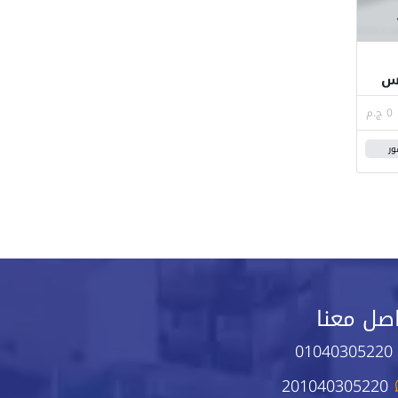
مس
0 ج.م
ور
صل معنا
01040305220
201040305220