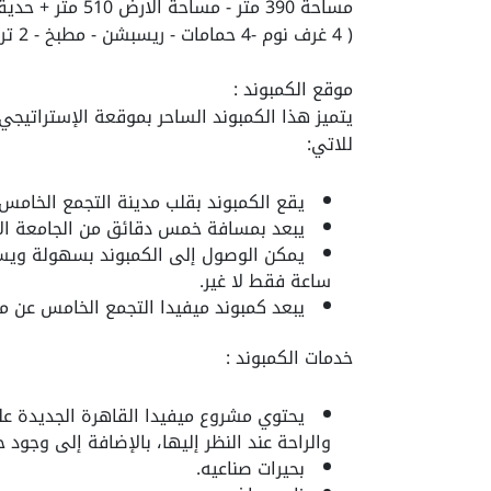
مساحة 390 متر - مساحة الارض 510 متر + حديقة خاصة وجراج خاص
( 4 غرف نوم -4 حمامات - ريسبشن - مطبخ - 2 تراس - دريسنج رووم - باودر رووم )
موقع الكمبوند :
يتميز هذا الكمبوند الساحر بموقعة الإستراتيجي
للاتي:
يقع الكمبوند بقلب مدينة التجمع الخامس 
يبعد بمسافة خمس دقائق من الجامعة الأ
يمكن الوصول إلى الكمبوند بسهولة ويسر
ساعة فقط لا غير.
يبعد كمبوند ميفيدا التجمع الخامس عن مطار القا
خدمات الكمبوند :
يحتوي مشروع ميفيدا القاهرة الجديدة ع
والراحة عند النظر إليها، بالإضافة إلى وجود ح
بحيرات صناعيه.