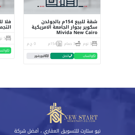
شقة للبيع 154م بالجولدن
فلا ل
سكوير بجوار الجامعة الامريكية
التجم
Mivida New Cairo
5 نوم
3 نوم
3 حمام
154م
0 ج.م
واتس
واتساب
اتصل
البورشور
نيو ستارت للتسويق العقاري ، أفضل شركة