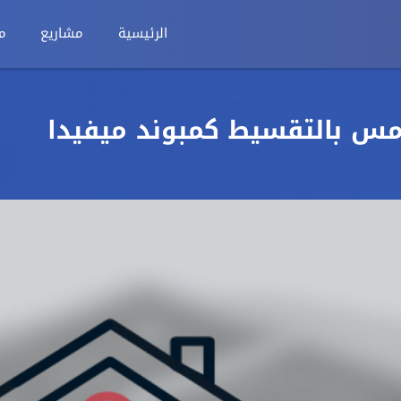
الرئيسية
مشاريع
م
امس بالتقسيط كمبوند ميفيدا