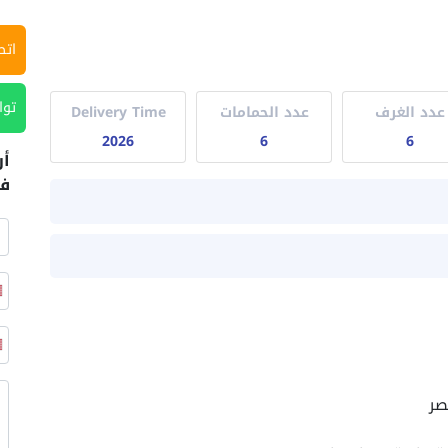
اتص
توا
عدد الغرف
عدد الحمامات
Delivery Time
2026
6
6
أر
في
صر