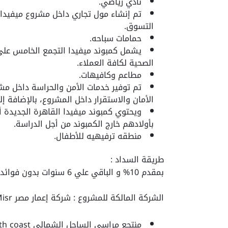
نادي رياضي.
تم إنشاء مول تجاري داخل مشروع ميفيدا ا
التسوق.
حمامات سباحه.
يشمل كمبوند ميفيدا التجمع الخامس على 
الصحية لكافة العملاء.
مطاعم وكافيهات.
الأمان والاستقرار داخل المشروع، بالإضافة
ويحتوي كمبوند ميفيدا القاهرة الجديدة 
بأولادهم خارج الكمبوند من أجل الدراسة.
منطقه ترفيهيه للأطفال.
طريقة السداد :
بمقدم 10% و الباقي علي 6 سنوات بدون فوائد | خصم 25% في حالـة الدفـع كـــاش
الشركة المالكة للمشروع : شركة إعمار مصر Emaar Misr ومن اهم اعمالها :
منتجع مراسي الساحل الشمالي marrassi north coast.