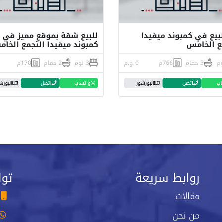
لبيع في كمبوند ميفيدا
للبيع شقة بموقع مميز في
ع الخامس
كمبوند ميفيدا التجمع الخا
5 حمام
766م
0 ج.م
3 نوم
2 حمام
170م
اب
اتصل
البورشور
واتساب
اتصل
البورش
روابط سريعة
توا
مقالات
من نحن