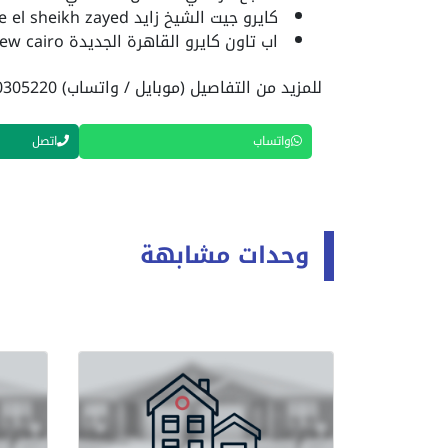
كايرو جيت الشيخ زايد cairo gate el sheikh zayed.
اب تاون كايرو القاهرة الجديدة up town cairo new cairo.
للمزيد من التفاصيل (موبايل / واتساب) 01040305220
واتساب
اتصل
وحدات مشابهة