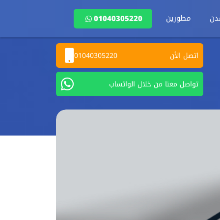
دن
مطورين
01040305220
اتصل الأن
01040305220
تواصل معنا من خلال الواتساب