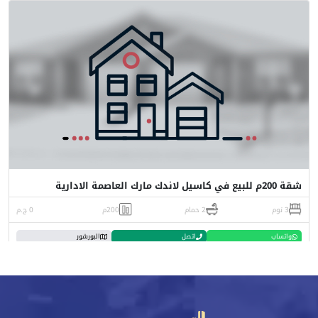
شقة 200م للبيع في كاسيل لاندك مارك العاصمة الادارية
3 نوم
2 حمام
200م
0 ج.م
واتساب
اتصل
البورشور