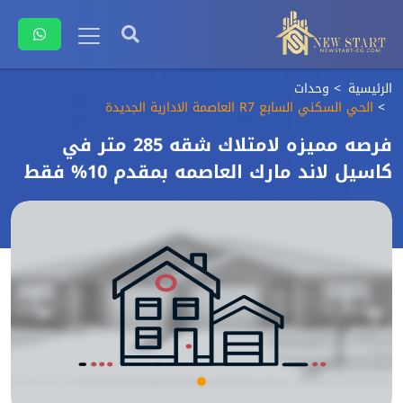
الرئيسية
وحدات
الحي السكني السابع R7 العاصمة الادارية الجديدة
فرصه مميزه لامتلاك شقه 285 متر في
كاسيل لاند مارك العاصمه بمقدم 10% فقط