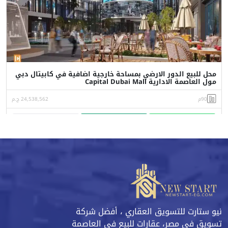
محل للبيع الدور الارضي بمساحة خارجية اضافية في كابيتال دبي
مول العاصمة الادارية Capital Dubai Mall
90م
24,538,562 ج.م
واتساب
اتصل
البورشور
نيو ستارت للتسويق العقاري ، أفضل شركة
تسويق في مصر، عقارات للبيع في العاصمة