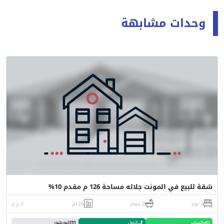
وحدات مشابهة
شقة للبيع في المونت جلاله مساحة 126 م مقدم 10%
2 نوم
2 حمام
126م
0 ج.م
واتساب
اتصل
البورشور