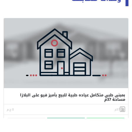
بمبنى طبي متكامل عياده طبية للبيع بأميز فيو على البلازا
مساحة 37م
37م
0 ج.م
واتساب
اتصل
البورشور