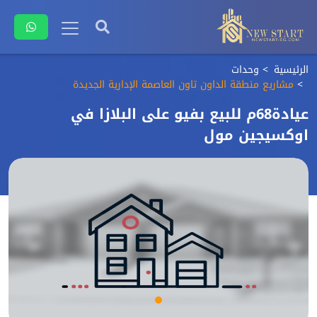
الرئيسية
وحدات
مشاريع منطقة الداون تاون العاصمة الإدارية الجديدة
عيادة68م للبيع بفيو على البلازا في
اوكسيجين مول