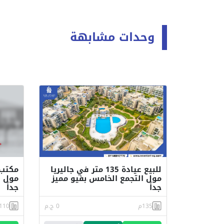
وحدات مشابهة
للبيع عيادة 135 متر في جاليريا
مول التجمع الخامس بفيو مميز
مول ا
جداً
جداً
135م
0 ج.م
110م