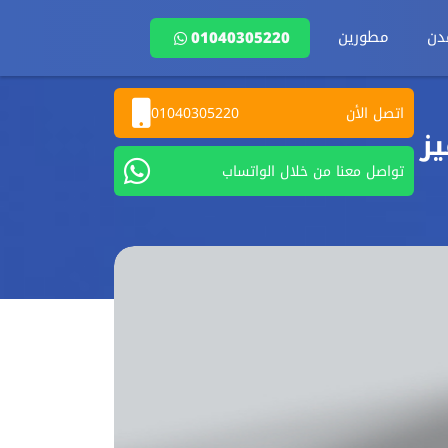
دن
مطورين
01040305220
اتصل الأن
01040305220
يز
تواصل معنا من خلال الواتساب