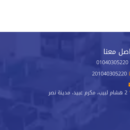
صل معنا
01040305220
201040305220
2 هشام لبيب، مكرم عبيد، مدينة نصر