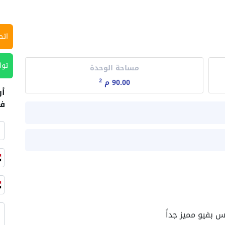
اتص
توا
مساحة الوحدة
2
90.00 م
أر
في