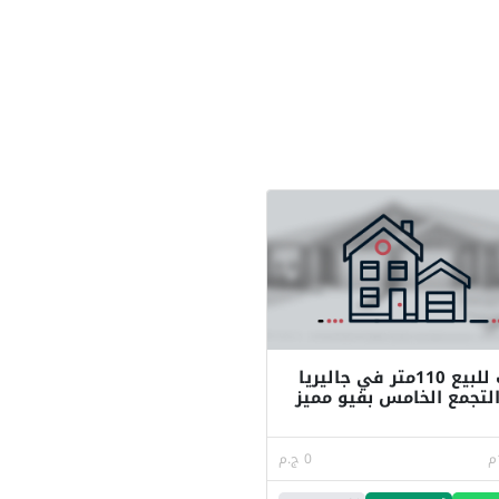
مكتب للبيع 110متر في جاليريا
لتجمع الخامس بفيو مميز
0 ج.م