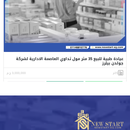
عيادة طبية للبيع 35 متر مول تداوي العاصمة الادارية لشركة
جولدن بيلرز
35م
3,000,000 ج.م
واتساب
اتصل
البورشور