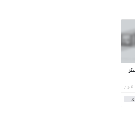
استر
0 ج.م
ور