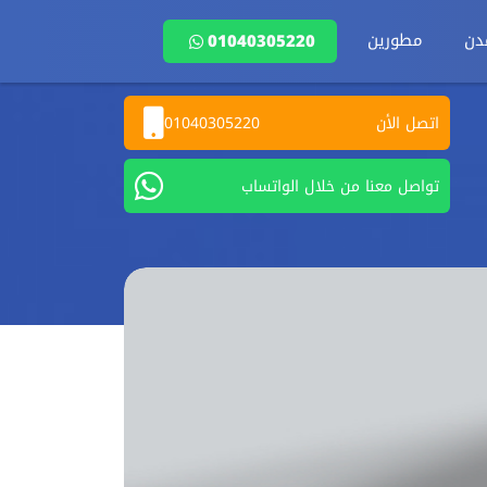
دن
مطورين
01040305220
اتصل الأن
01040305220
تواصل معنا من خلال الواتساب