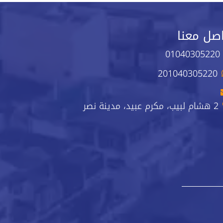
صل معنا
01040305220
201040305220
2 هشام لبيب، مكرم عبيد، مدينة نصر