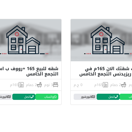
امتلك شقتك الان 165م في
شقه للبيع 165 +رووف ب 
ريزيدنس التجمع الخامس
التجمع الخامس
2 حمام
165م
0 ج.م
3 نوم
2 حمام
165م
اب
اتصل
البورشور
واتساب
اتصل
البورش