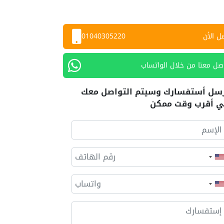
ل الأن
01040305220
صل معنا من خلال الواتساب
سل أستفسارك وسيتم التواصل معك
 أقرب وقت ممكن