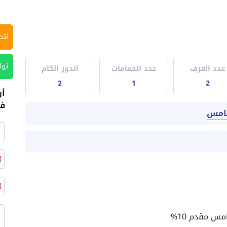
اتص
توا
عدد الغرف
عدد الحمامات
الدور الكام
2
1
2
أر
في
خامس