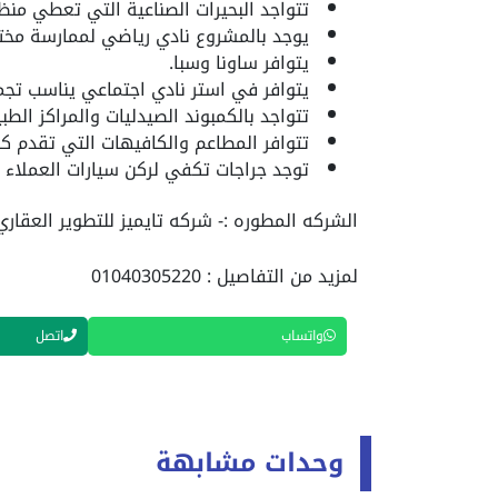
تتواجد البحيرات الصناعية التي تعطي منظ
يوجد بالمشروع نادي رياضي لممارسة مختل
يتوافر ساونا وسبا.
يتوافر في استر نادي اجتماعي يناسب تجمع
تتواجد بالكمبوند الصيدليات والمراكز الطبية بخدم
تتوافر المطاعم والكافيهات التي تقدم كا
توجد جراجات تكفي لركن سيارات العملاء وا
الشركه المطوره :- شركه تايميز للتطوير العقاري
لمزيد من التفاصيل : 01040305220
واتساب
اتصل
وحدات مشابهة