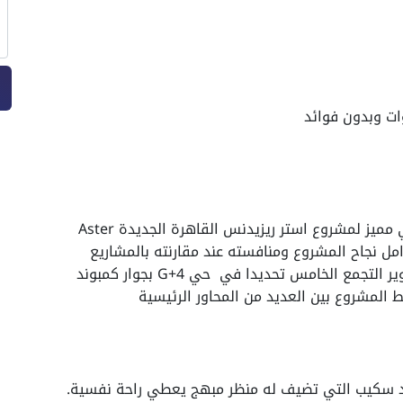
حرصت شركة Times على اختيار موقع إستراتيجي مميز لمشروع استر ريزيدنس القاهرة الجديدة Aster
قع من أهم عوامل نجاح المشروع ومنافسته عند مقارنته بالمشاريع
الأخرى، حيث يقع استر ريزيدنس في جولدن سكوير التجمع الخامس تحديدا في حي G+4 بجوار كمبوند
ط المشروع بين العديد من المحاور الرئيسية
اند سكيب التي تضيف له منظر مبهج يعطي راحة نفسية.