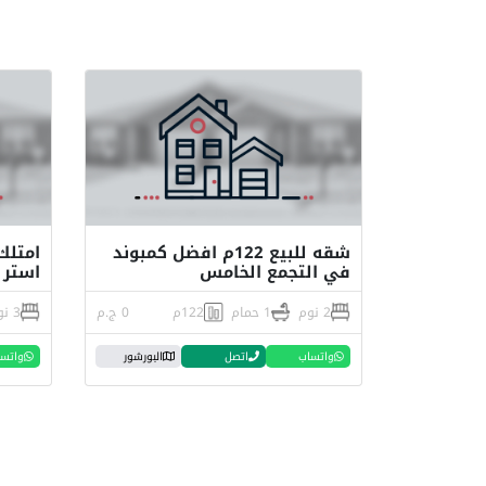
شقه للبيع 122م افضل كمبوند
في التجمع الخامس
استر 
2 نوم
1 حمام
122م
0 ج.م
3 نوم
واتساب
اتصل
البورشور
واتس