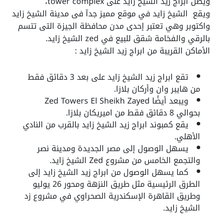
ويطل ابراج زيد الشيخ زايد على tower complex،
ويقع
الشيخ زايد
في موقع مميز جدآ فى مدينة الشيخ زايد
واكتوبر وهي تعتبر إحدى مدن محافظة الجيزة التى تتسم
بالرقي والفخامة
شقق للبيع في zed الشيخ زايد
.
الأماكن القريبة من ابراج زيد الشيخ زايد :
تقع
ابراج زيد الشيخ زايد
على بعد 3 دقائق فقط
من هايبر وان وأركان بلازا.
ويبعد أيضًا Zed Towers El Sheikh Zayed
بحوالي 8 دقائق فقط من اميريكان بلازا.
يقع كمبوند
ابراج زيد الشيخ زايد
بالقرب من النادي
الأهلي.
يسهل الوصول إلى مصر الجديدة ومدينة نصر
والتجمع الخامس من مشروع Zed الشيخ زايد.
كما يسهل الوصول من ابراج زيد الشيخ زايد إلى
الطرق الرئيسية مثل طريق النزهة ومحور 26 يوليو
وطريق القاهرة الإسكندرية الصحراوي في
مشروع زد
الشيخ زايد
.