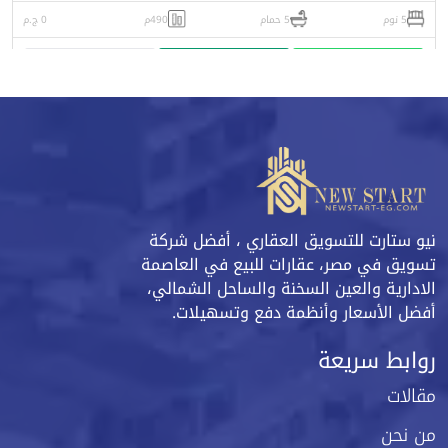
5 نوم
5 حمام
490م
0 ج.م
واتساب
اتصل
البورشور
نيو ستارت للتسويق العقاري ، أفضل شركة
تسويق في مصر، عقارات للبيع في العاصمة
الادارية والعين السخنة والساحل الشمالي،
أفضل الأسعار وأنظمة دفع وتسهيلات.
روابط سريعة
مقالات
من نحن