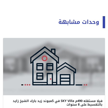
وحدات مشابهة
فيلا مستقله 490م SKY Villa في كمبوند زيد بارك الشيخ زايد
بالتقسيط على 8 سنوات