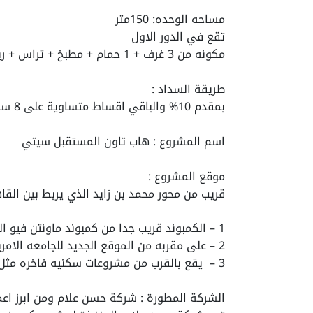
مساحه الوحده: 150متر
تقع في الدور الاول
مكونه من 3 غرف + 1 حمام + مطبخ + تراس + ريسبشن قطعتين
طريقة السداد :
بمقدم 10% والباقي اقساط متساوية على 8 سنوات وبدون فوائد
اسم المشروع : هاب تاون المستقبل سيتي
موقع المشروع :
قريب من محور محمد بن زايد الذي يربط بين القاه
1 – الكمبوند قريب جدا من كمبوند ماونتن فيو القاهره الجديده الشهير .
2 – على مقربه من الموقع الجديد للجامعه الامريكيه .
3 – يقع بالقرب من مشروعات سكنيه فاخره مثل كمبوند ميفيدا و هايد بارك و مكسيم .
الشركة المطورة : شركة حسن علام ومن ابرز اعم