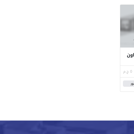
 تاون
0 ج.م
ور