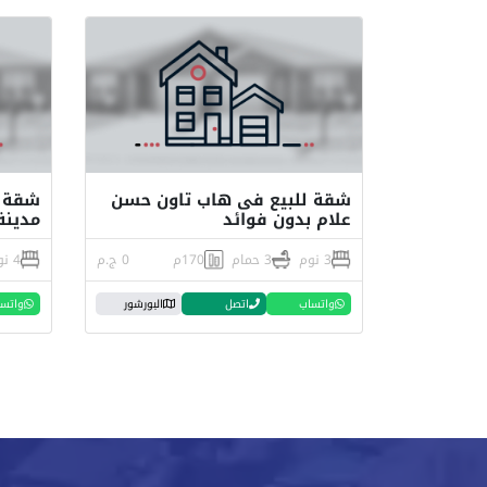
شقة للبيع فى هاب تاون حسن
علام بدون فوائد
مدينة
3 نوم
3 حمام
170م
0 ج.م
4 نوم
واتساب
اتصل
البورشور
واتس