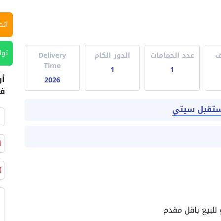
اتص
توا
ف
عدد الحمامات
الدور الكام
Delivery
Time
1
1
أر
2026
في
ستقبل سيتي
للبيع باقل مقدم