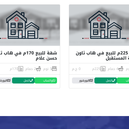
شقة 225م للبيع في هاب تاون
شقة للبيع 170م في هاب
 المستقبل
حسن علام
4 حمام
225م
0 ج.م
3 نوم
2 حمام
170م
اب
اتصل
البورشور
واتساب
اتصل
البورش