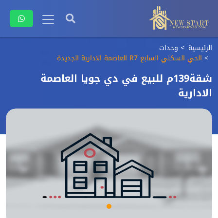
الرئيسية
وحدات
الحي السكني السابع R7 العاصمة الادارية الجديدة
شقة139م للبيع في دي جويا العاصمة
الادارية