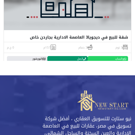
شقة للبيع في ديجويا3 العاصمة الادارية بجاردن خاص
3 نوم
3 حمام
157م
0 ج.م
واتساب
اتصل
البورشور
نيو ستارت للتسويق العقاري ، أفضل شركة
تسويق في مصر، عقارات للبيع في العاصمة
الادارية والعين السخنة والساحل الشمالي،