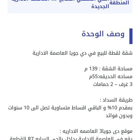
المنطقة
الجديدة
وصف الوحدة
شقة لقطة للبيع في دي جويا العاصمة الادارية
مساحة الشقة : 139 م
مساحه الحديقه:55م
3 غرف – 2 حمامات
طريقة السداد :
بمقدم 10% و الباقي اقساط متساوية تصل الى 10 سنوات
وبدون فوائد
موقع دى جويا3 العاصمه الاداريه :
يقع في العاصمة الإدارية بداخل بالحي السابع R7 القطعة