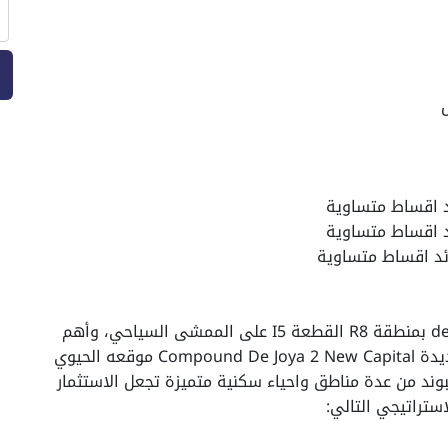
يقع كمبوند دي جويا 2 العاصمة الادارية dejoya 2 بمنطقة R8 القطعة I5 على الممشى السياحي، وأهم
ما يميز مشروع دي جويا 2 العاصمة الادارية الجديدة Compound De Joya 2 New Capital موقعه الحيوي
وند من عدة مناطق واحياء سكنية متميزة تجعل الاستثمار
ستراتيجي التالي: