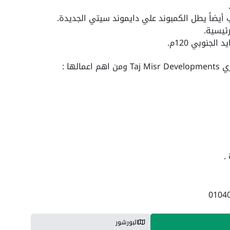
 أيضاً يطل الكمبوند علي دايموند سيتي الجديدة.
لجنوبي 120م.
ها :
.
البورشور