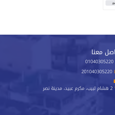
ور
صل معنا
01040305220
201040305220
2 هشام لبيب، مكرم عبيد، مدينة نصر