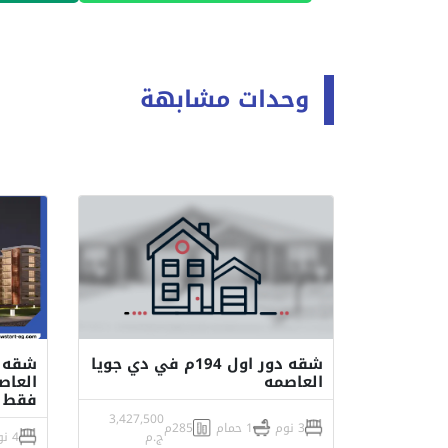
وحدات مشابهة
شقه دور اول 194م في دي جويا
العاصمه
فقط
3,427,500
3 نوم
1 حمام
285م
ج.م
4 نوم