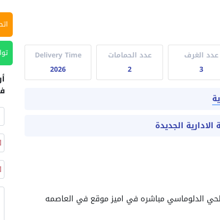
اتص
توا
عدد الغرف
عدد الحمامات
Delivery Time
2026
2
3
أر
في
دي جويا 2 في منطقة R8 – فيو الحي الدلوماسي مباشره في اميز موقع في العاصمه