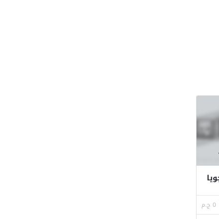
ويا
0 ج.م