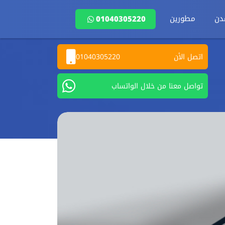
دن
مطورين
01040305220
اتصل الأن
01040305220
تواصل معنا من خلال الواتساب