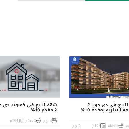
شقه للبيع في دي جويا 2
شقة للبيع في كمبوند دي ج
العاصمه الاداريه بمقدم 10%
2 مقدم 10%
4 نوم
3 حمام
194م
1 حمام
194م
0 ج.م