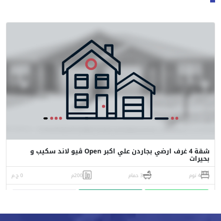
شقة 4 غرف ارضي بجاردن علي اكبر Open ڤيو لاند سكيب و
بحيرات
4 نوم
3 حمام
200م
0 ج.م
واتساب
اتصل
البورشور