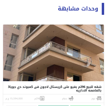
وحدات مشابهة
شقه للبيع 296م بفيو على كريستال لاجون فى كمبوند دي جويا3
بالعاصمه الاداريه
4 نوم
3 حمام
296م
15,594,000 ج.م