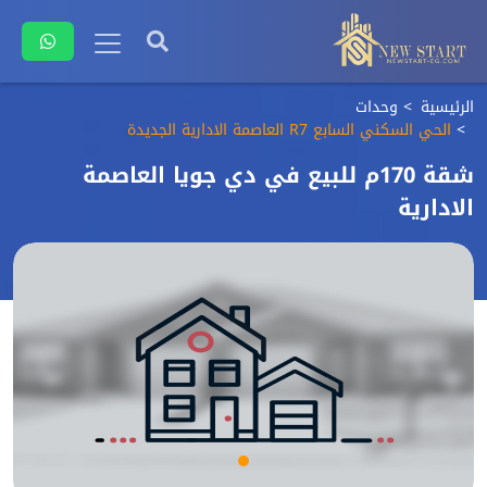
الرئيسية
وحدات
الحي السكني السابع R7 العاصمة الادارية الجديدة
شقة 170م للبيع في دي جويا العاصمة
الادارية