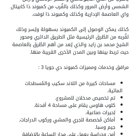
الشمس وأرض المرور وكذلك بالقُرب من كمبوند ذا كابيتال
واي العاصمة الإدارية وكذلك وكمبوند ذا لوفت.
كذلك يمكن الوصول إلى الكمبوند بسهولة ويُسر وذلك
لقُربه من الطُرق الرئيسية مثل الطريق الدائري ومحور
الشيخ محمد بن زايد والذي يُعد من أهم الطُرق بالعاصمة
حيث تربط بينها وبين المدن الأخرى القريبة منها.
مرافق وخدمات ومميزات كمبوند دي جويا 3 :
مساحات كبيرة من اللاند سكيب والمُسطحات
المائية.
تم تخصيص مدخلان للمشروع.
كلوب هاوس يقام على مساحة 4 أفدنة.
بُحيرات صناعية.
أماكن مُخصصة للجري والمشي وركوب الدراجات.
جيم وسبا.
أمن وحراسة يعمل على مدار الساعة بالإضافة