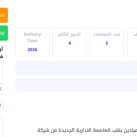
اتص
توا
ف
عدد الحمامات
الدور الكام
Delivery
Time
4
2
أر
2026
في
كمبوند ميادين بقلب العاصمة الادارية الجديدة من شركة