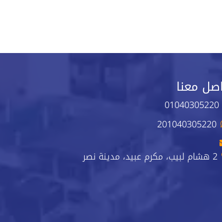
صل معنا
01040305220
201040305220
2 هشام لبيب، مكرم عبيد، مدينة نصر