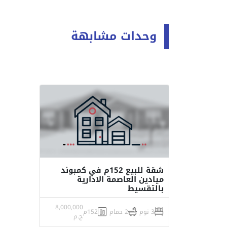
وحدات مشابهة
شقة للبيع 152م في كمبوند
ميادين العاصمة الادارية
بالتقسيط
8,000,000
3 نوم
2 حمام
152م
ج.م