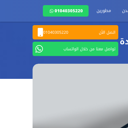
دن
مطورين
01040305220
اتصل الأن
01040305220
تواصل معنا من خلال الواتساب